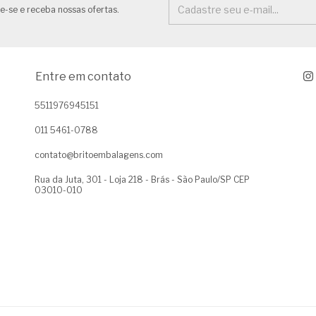
e-se e receba nossas ofertas.
Entre em contato
5511976945151
011 5461-0788
contato@britoembalagens.com
Rua da Juta, 301 - Loja 218 - Brás - São Paulo/SP CEP
03010-010