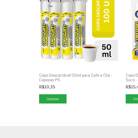
Copo Descartável 50ml para Café e Chá -
Copo D
Copozan PS
Suco -
R$10,35
R$15,
Comprar
Co