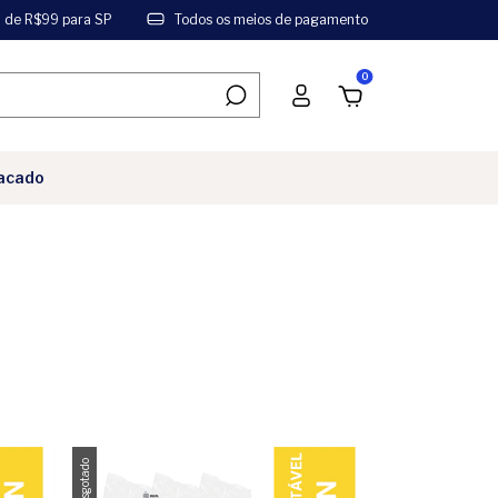
a de R$99 para SP
Todos os meios de pagamento
0
acado
Esgotado