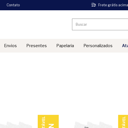
Contato
Frete grátis acim
Envios
Presentes
Papelaria
Personalizados
At
''