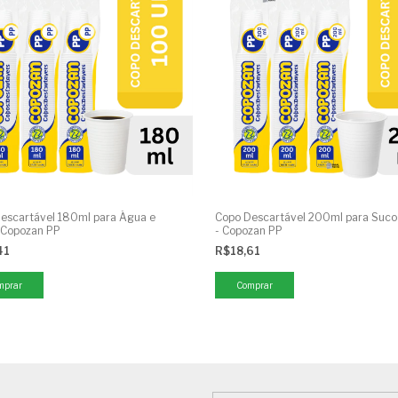
escartável 180ml para Água e
Copo Descartável 200ml para Suco 
 Copozan PP
- Copozan PP
41
R$18,61
mprar
Comprar