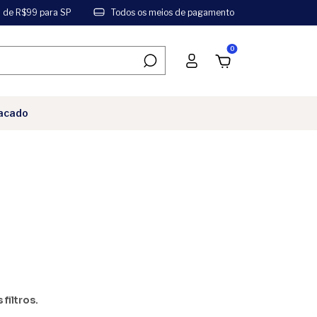
a de R$99 para SP
Todos os meios de pagamento
0
acado
filtros.