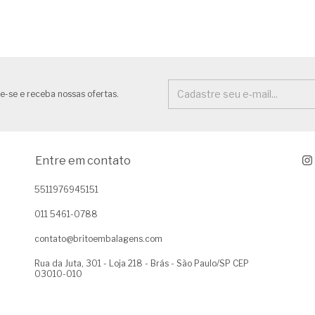
e-se e receba nossas ofertas.
Entre em contato
5511976945151
011 5461-0788
contato@britoembalagens.com
Rua da Juta, 301 - Loja 218 - Brás - São Paulo/SP CEP
03010-010