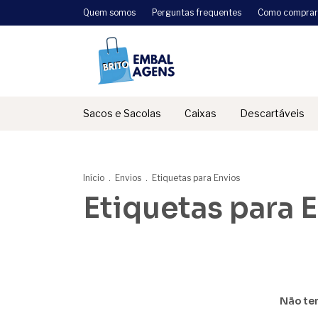
Quem somos
Perguntas frequentes
Como comprar
Sacos e Sacolas
Caixas
Descartáveis
Início
.
Envios
.
Etiquetas para Envios
Etiquetas para 
Não tem