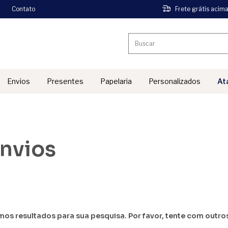
Contato
Frete grátis acim
Envios
Presentes
Papelaria
Personalizados
At
''
Envios
os resultados para sua pesquisa. Por favor, tente com outros 