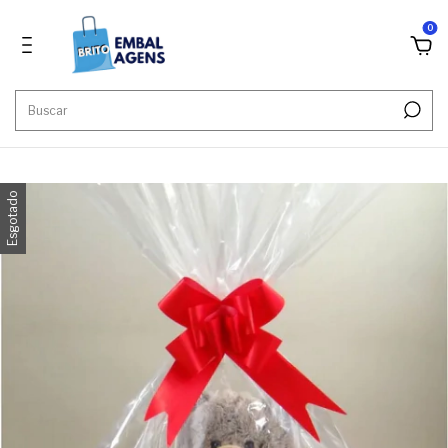
0
''
Esgotado