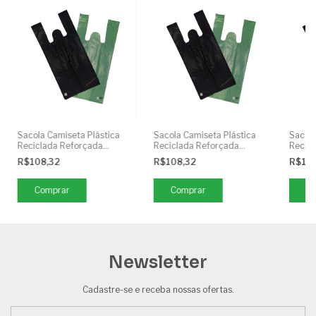
Sacola Camiseta Plástica
Sacola Camiseta Plástica
Sacola
Reciclada Reforçada
Reciclada Reforçada
Recic
50x70cm
60x80cm
35x4
R$108,32
R$108,32
R$10
Comprar
Comprar
C
Newsletter
Cadastre-se e receba nossas ofertas.