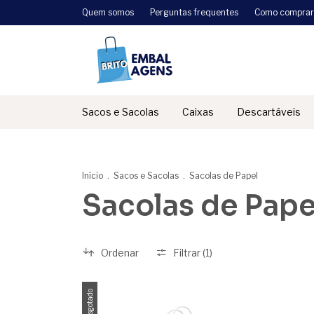
Quem somos
Perguntas frequentes
Como comprar
Sacos e Sacolas
Caixas
Descartáveis
Início
.
Sacos e Sacolas
.
Sacolas de Papel
Sacolas de Pape
Ordenar
Filtrar (
1
)
Esgotado