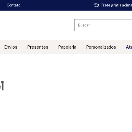
Contato
Frete grátis acim
Envios
Presentes
Papelaria
Personalizados
At
''
l