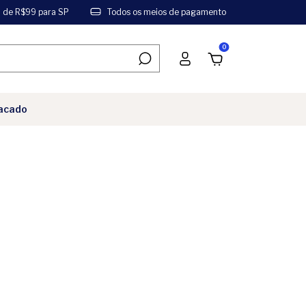
a de R$99 para SP
Todos os meios de pagamento
0
acado