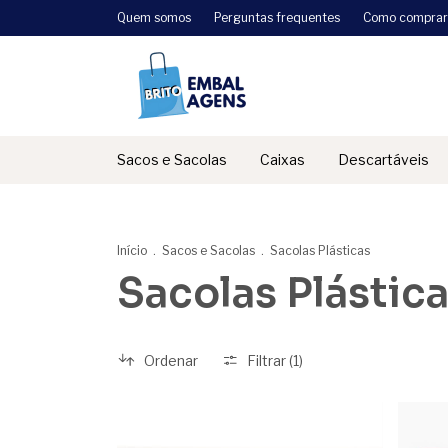
Quem somos
Perguntas frequentes
Como comprar
Sacos e Sacolas
Caixas
Descartáveis
Início
.
Sacos e Sacolas
.
Sacolas Plásticas
Sacolas Plástic
Ordenar
Filtrar (
1
)