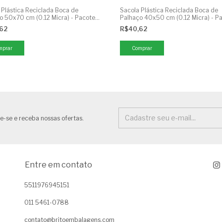
 Plástica Reciclada Boca de
Sacola Plástica Reciclada Boca de
o 50x70 cm (0.12 Micra) - Pacote
Palhaço 40x50 cm (0.12 Micra) - P
1kg
,62
R$40,62
mprar
Comprar
e-se e receba nossas ofertas.
Entre em contato
5511976945151
011 5461-0788
contato@britoembalagens.com