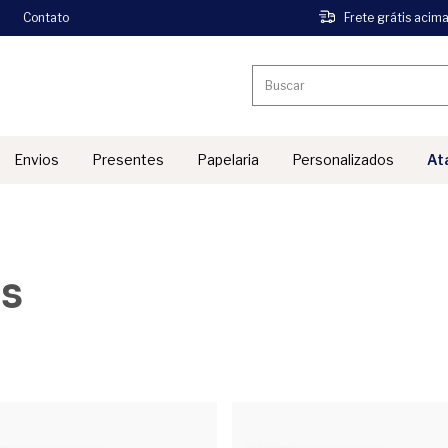
Contato
Frete grátis acim
Envios
Presentes
Papelaria
Personalizados
At
''
as