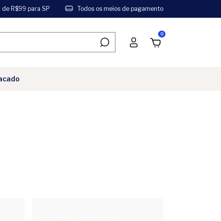
a de R$99 para SP
Todos os meios de pagamento
0
acado