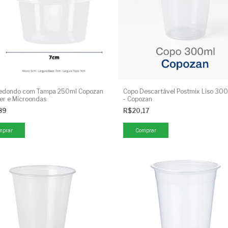
Redondo com Tampa 250ml Copozan
Copo Descartável Postmix Liso 30
zer e Microondas
- Copozan
,89
R$20,17
mprar
Comprar