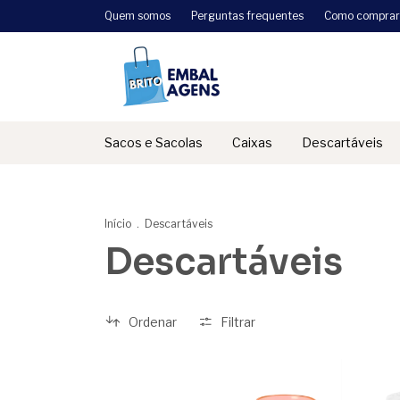
Quem somos
Perguntas frequentes
Como comprar
Sacos e Sacolas
Caixas
Descartáveis
Início
.
Descartáveis
Descartáveis
Ordenar
Filtrar