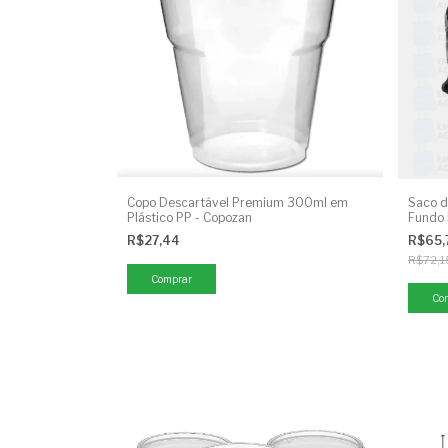
Copo Descartável Premium 300ml em
Saco d
Plástico PP - Copozan
Fundo
R$27,44
R$65,
R$72,1
Comprar
Co