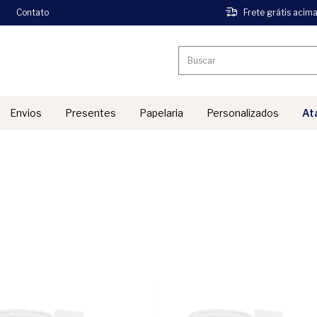
Contato
Frete grátis acim
Envios
Presentes
Papelaria
Personalizados
At
''