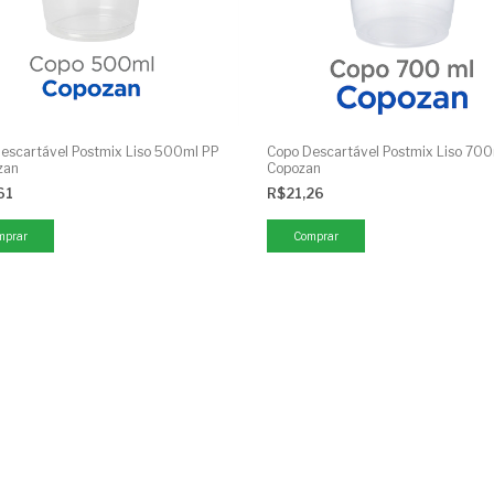
escartável Postmix Liso 500ml PP
Copo Descartável Postmix Liso 700
zan
Copozan
61
R$21,26
mprar
Comprar