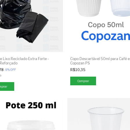
e Lixo Reciclado Extra Forte -
Copo Descartável 50ml para Café e
 Reforçado
Copozan PS
78
R$10,35
-
9
%
OFF
5
Comprar
mprar