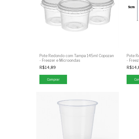
Pote Redondo com Tampa 145ml Copozan
Pote 
- Freezer e Microondas
- Free
R$14,89
R$14
Comprar
Co