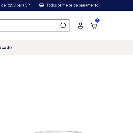
a de R$99 para SP
Todos os meios de pagamento
0
acado