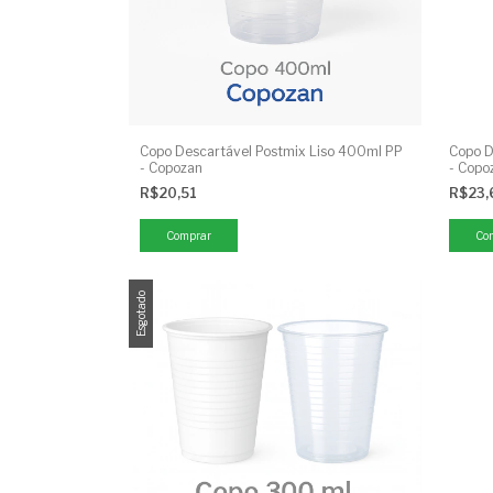
Copo Descartável Postmix Liso 400ml PP
Copo D
- Copozan
- Copo
R$20,51
R$23,
Comprar
Co
Esgotado